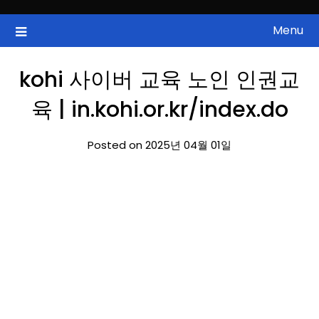
Skip
to
Menu
국내증시, 해외증시, 급등주, 낙폭과대, 골든크로스, 상한가, 하한가 등
ZAN 주식정보
content
의 주식 정보.
kohi 사이버 교육 노인 인권교
육 | in.kohi.or.kr/index.do
Posted on 2025년 04월 01일