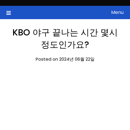
Skip
to
Menu
국내증시, 해외증시, 급등주, 낙폭과대, 골든크로스, 상한가, 하한가 등
ZAN 주식정보
content
의 주식 정보.
KBO 야구 끝나는 시간 몇시
정도인가요?
Posted on 2024년 06월 22일