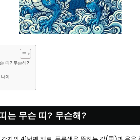
무슨 띠? 무슨해?
 나이
 띠는 무슨 띠? 무슨해?
십간지의 41번째 해로, 푸른색을 뜻하는 갑(甲)과 용을 