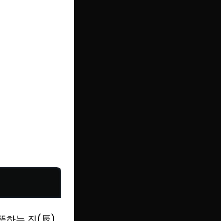
뜻하는 진(辰)