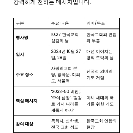
강력하게 전하는 메시지입니다.
구분
주요 내용
의미/목표
10.27 한국교회
한국교회의 연합
행사명
섬김의 날
과 부흥
2024년 10월 27
매년 이어지는
일시
일, 28일
영적 도약의 날
사랑의교회 본
전국적 의미의
주요 장소
당, 광화문, 여의
기도 거점
도, 서울역
‘2033-50 비전’,
‘주여 삼창’, ‘길갈
미래 세대와 국
핵심 메시지
로 가서 나라를
가를 위한 기도
새롭게 하자’
목회자, 신학생,
한국교회 연합의
참여 대상
전국 교회 성도
현장