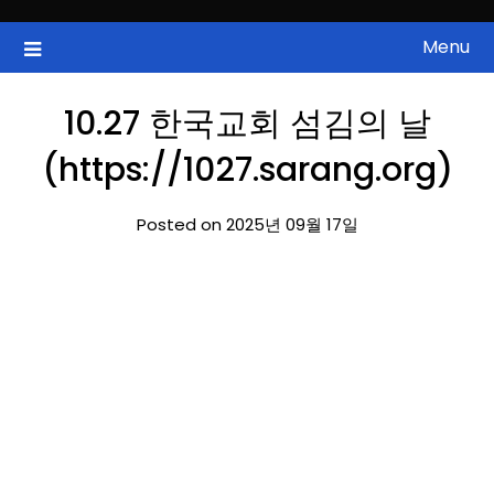
Skip
to
Menu
국내증시, 해외증시, 급등주, 낙폭과대, 골든크로스, 상한가, 하한가 등
ZAN 주식정보
content
의 주식 정보.
10.27 한국교회 섬김의 날
(https://1027.sarang.org)
Posted on 2025년 09월 17일