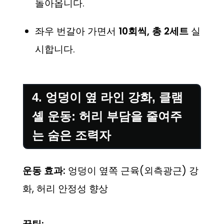
돌아옵니다.
좌우 번갈아 가면서
10회씩, 총 2세트
실
시합니다.
4. 엉덩이 옆 라인 강화, 클램
셸 운동: 허리 부담을 줄여주
는 숨은 조력자
운동 효과:
엉덩이 옆쪽 근육(외측광근) 강
화, 허리 안정성 향상