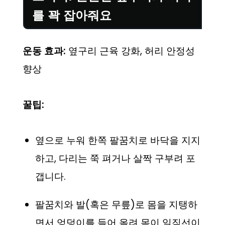
를 꽉 잡아줘요
운동 효과:
옆구리 근육 강화, 허리 안정성
향상
꿀팁:
옆으로 누워 한쪽 팔꿈치로 바닥을 지지
하고, 다리는 쭉 펴거나 살짝 구부려 포
갭니다.
팔꿈치와 발(혹은 무릎)로 몸을 지탱하
면서 엉덩이를 들어 올려 몸이 일직선이