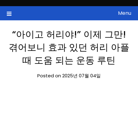
Skip
to
Menu
국내증시, 해외증시, 급등주, 낙폭과대, 골든크로스, 상한가, 하한가 등
ZAN 주식정보
content
의 주식 정보.
“아이고 허리야!” 이제 그만!
겪어보니 효과 있던 허리 아플
때 도움 되는 운동 루틴
Posted on 2025년 07월 04일