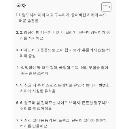
목차
1. 엎드려서 허리 펴고 구부리기: 굳어버린 허리에 부드
러운 숨결을
2. 엉덩이 힘 키우기, 비기너 브리지: 탄탄한 엉덩이가 허
리를 지지해요
3. 데드 버그 운동으로 코어 힘 기르기: 흔들리지 않는 허
리의 중심
4. 엉덩이 옆 라인 강화, 클램셸 운동: 허리 부담을 줄여
주는 숨은 조력자
5. 싱글 니 투 체스트 스트레치로 유연성 높이기: 뻣뻣한
허리에 시원한 휴식을
6. 옆구리 힘 길러주는 사이드 브리지: 튼튼한 옆구리가
허리를 꽉 잡아줘요
7. 전신 코어 운동의 왕, 플랭크: 단단한 코어가 튼튼한
허리를 만들어요