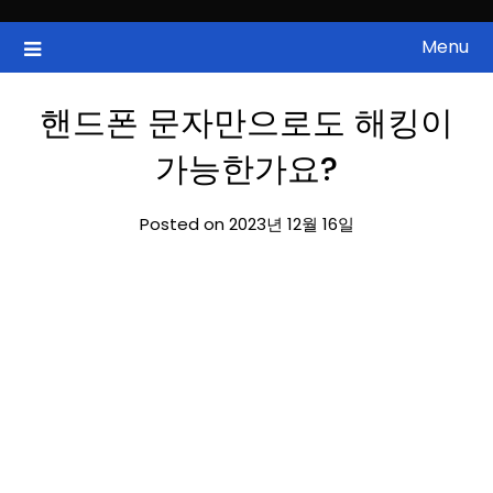
Skip
to
Menu
국내증시, 해외증시, 급등주, 낙폭과대, 골든크로스, 상한가, 하한가 등
ZAN 주식정보
content
의 주식 정보.
핸드폰 문자만으로도 해킹이
가능한가요?
Posted on 2023년 12월 16일