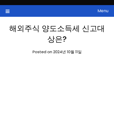
Skip
to
Menu
국내증시, 해외증시, 급등주, 낙폭과대, 골든크로스, 상한가, 하한가 등
ZAN 주식정보
content
의 주식 정보.
해외주식 양도소득세 신고대
상은?
Posted on 2024년 10월 11일