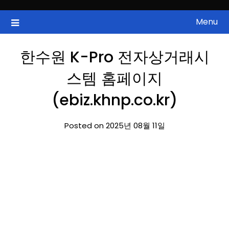
Skip
to
Menu
국내증시, 해외증시, 급등주, 낙폭과대, 골든크로스, 상한가, 하한가 등
ZAN 주식정보
content
의 주식 정보.
한수원 K-Pro 전자상거래시
스템 홈페이지
(ebiz.khnp.co.kr)
Posted on 2025년 08월 11일