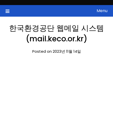
Skip
to
Menu
국내증시, 해외증시, 급등주, 낙폭과대, 골든크로스, 상한가, 하한가 등
ZAN 주식정보
content
의 주식 정보.
한국환경공단 웹메일 시스템
(mail.keco.or.kr)
Posted on 2023년 11월 14일