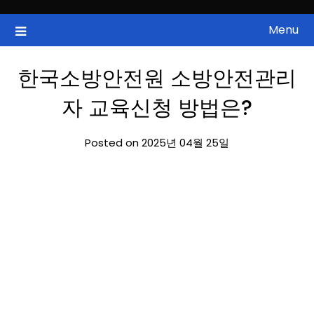
Skip
to
Menu
국내증시, 해외증시, 급등주, 낙폭과대, 골든크로스, 상한가, 하한가 등
ZAN 주식정보
content
의 주식 정보.
한국소방안전원 소방안전관리
자 교육신청 방법은?
Posted on 2025년 04월 25일