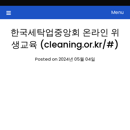
Skip
to
Menu
국내증시, 해외증시, 급등주, 낙폭과대, 골든크로스, 상한가, 하한가 등
ZAN 주식정보
content
의 주식 정보.
한국세탁업중앙회 온라인 위
생교육 (cleaning.or.kr/#)
Posted on 2024년 05월 04일