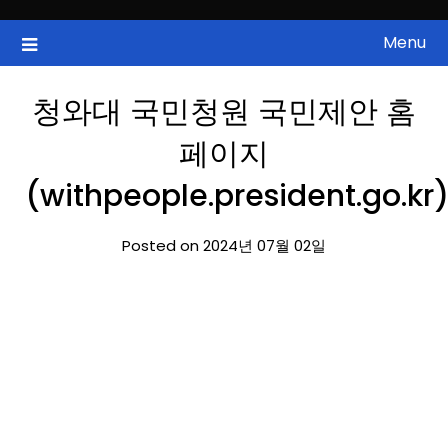
Skip
to
Menu
국내증시, 해외증시, 급등주, 낙폭과대, 골든크로스, 상한가, 하한가 등
ZAN 주식정보
content
의 주식 정보.
청와대 국민청원 국민제안 홈
페이지
(withpeople.president.go.kr
Posted on 2024년 07월 02일