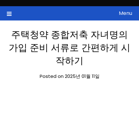
Skip
to
Menu
국내증시, 해외증시, 급등주, 낙폭과대, 골든크로스, 상한가, 하한가 등
ZAN 주식정보
content
의 주식 정보.
주택청약 종합저축 자녀명의
가입 준비 서류로 간편하게 시
작하기
Posted on 2025년 01월 11일