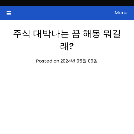
Skip
to
Menu
국내증시, 해외증시, 급등주, 낙폭과대, 골든크로스, 상한가, 하한가 등
ZAN 주식정보
content
의 주식 정보.
주식 대박나는 꿈 해몽 뭐길
래?
Posted on 2024년 05월 09일