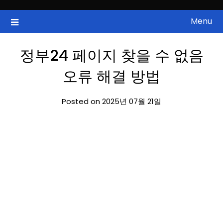
Skip
to
Menu
국내증시, 해외증시, 급등주, 낙폭과대, 골든크로스, 상한가, 하한가 등
ZAN 주식정보
content
의 주식 정보.
정부24 페이지 찾을 수 없음
오류 해결 방법
Posted on 2025년 07월 21일