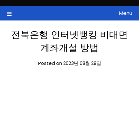
Skip
to
Menu
국내증시, 해외증시, 급등주, 낙폭과대, 골든크로스, 상한가, 하한가 등
ZAN 주식정보
content
의 주식 정보.
전북은행 인터넷뱅킹 비대면
계좌개설 방법
Posted on 2023년 08월 29일