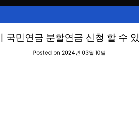
시, 급등주, 낙폭과대, 골든크로스, 상
식정보
 주식 정보.
 국민연금 분할연금 신청 할 수 
Posted on 2024년 03월 10일