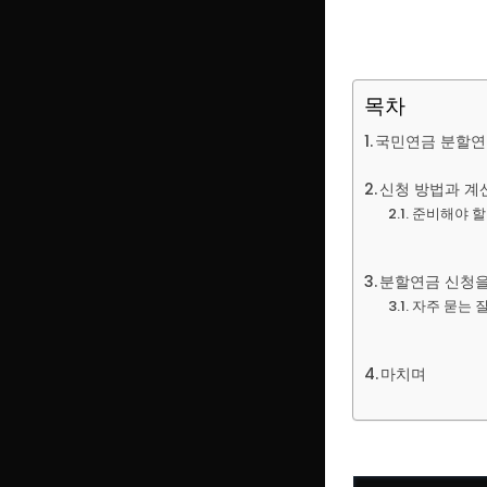
목차
국민연금 분할연
신청 방법과 계
준비해야 할
분할연금 신청을
자주 묻는 질
마치며