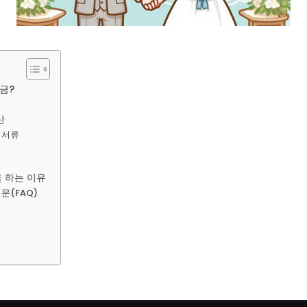
금?
산
 서류
 하는 이유
문(FAQ)