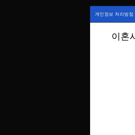
Skip
to
개인정보 처리방침
content
국내증시, 해외증
ZAN 주
한가, 하한가 등의
이혼시