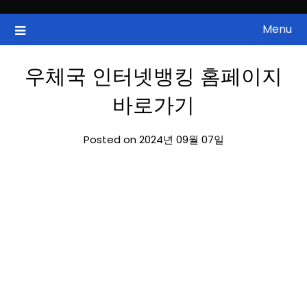
Skip
to
Menu
국내증시, 해외증시, 급등주, 낙폭과대, 골든크로스, 상한가, 하한가 등
ZAN 주식정보
content
의 주식 정보.
우체국 인터넷뱅킹 홈페이지
바로가기
Posted on 2024년 09월 07일