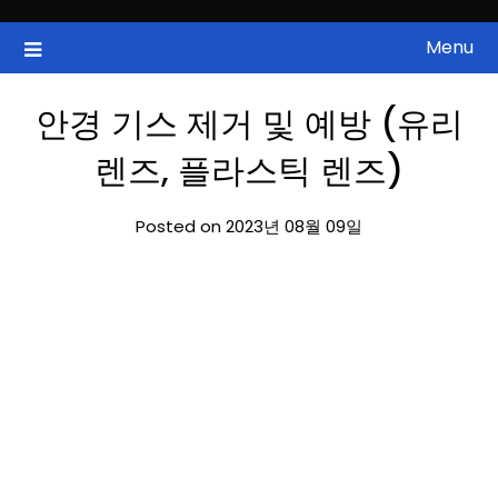
Skip
to
Menu
국내증시, 해외증시, 급등주, 낙폭과대, 골든크로스, 상한가, 하한가 등
ZAN 주식정보
content
의 주식 정보.
안경 기스 제거 및 예방 (유리
렌즈, 플라스틱 렌즈)
Posted on 2023년 08월 09일