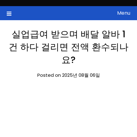
Skip
to
Menu
국내증시, 해외증시, 급등주, 낙폭과대, 골든크로스, 상한가, 하한가 등
ZAN 주식정보
content
의 주식 정보.
실업급여 받으며 배달 알바 1
건 하다 걸리면 전액 환수되나
요?
Posted on 2025년 08월 06일