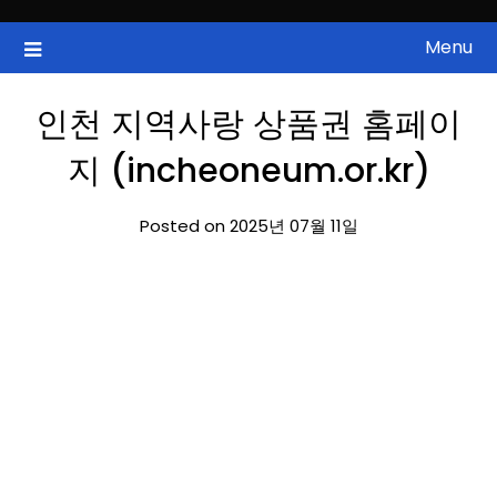
Skip
to
Menu
국내증시, 해외증시, 급등주, 낙폭과대, 골든크로스, 상한가, 하한가 등
ZAN 주식정보
content
의 주식 정보.
인천 지역사랑 상품권 홈페이
지 (incheoneum.or.kr)
Posted on 2025년 07월 11일