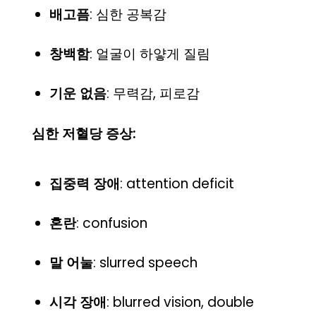
배고픔
: 심한 공복감
창백함
: 얼굴이 하얗게 질림
기운 없음
: 무력감, 피로감
심한 저혈당 증상:
집중력 장애
: attention deficit
혼란
: confusion
말 어눌
: slurred speech
시각 장애
: blurred vision, double