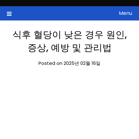
Skip
to
Menu
국내증시, 해외증시, 급등주, 낙폭과대, 골든크로스, 상한가, 하한가 등
ZAN 주식정보
content
의 주식 정보.
식후 혈당이 낮은 경우 원인,
증상, 예방 및 관리법
Posted on 2025년 02월 16일