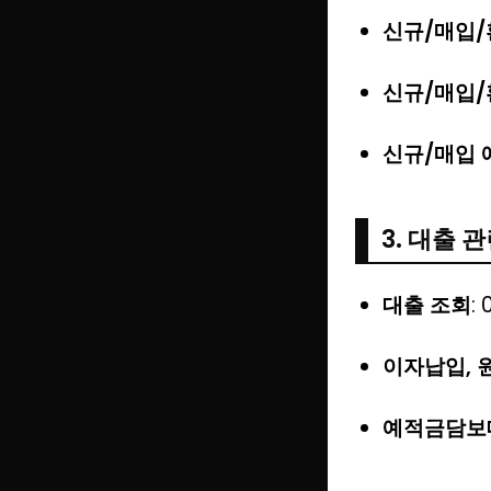
신규/매입/
신규/매입/
신규/매입 
3. 대출 
대출 조회
: 
이자납입, 
예적금담보