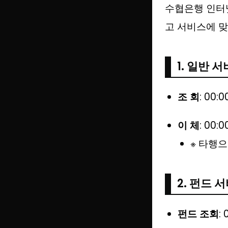
수협은행 인터
고 서비스에 
1. 일반 
조 회
: 00:
이 체
: 00:
※ 타행
2. 펀드 
펀드 조회
: