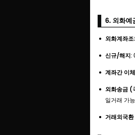
6. 외화예
외화계좌조
신규/해지
:
계좌간 이
외화송금 (
일거래 가능
거래외국환