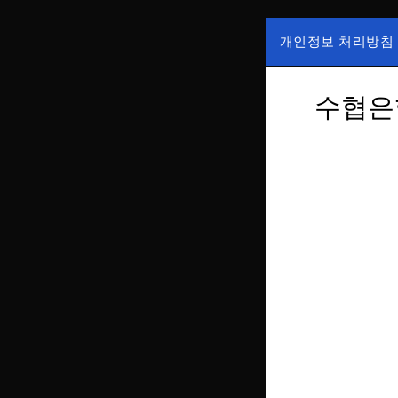
Skip
to
개인정보 처리방침
content
국내증시, 해외증
ZAN 주
한가, 하한가 등의
수협은행