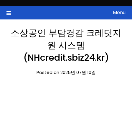
Skip
to
Menu
국내증시, 해외증시, 급등주, 낙폭과대, 골든크로스, 상한가, 하한가 등
ZAN 주식정보
content
의 주식 정보.
소상공인 부담경감 크레딧지
원 시스템
(NHcredit.sbiz24.kr)
Posted on 2025년 07월 10일