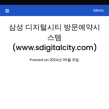
Skip
to
Menu
국내증시, 해외증시, 급등주, 낙폭과대, 골든크로스, 상한가, 하한가 등
ZAN 주식정보
content
의 주식 정보.
삼성 디지털시티 방문예약시
스템
(www.sdigitalcity.com)
Posted on 2024년 05월 31일