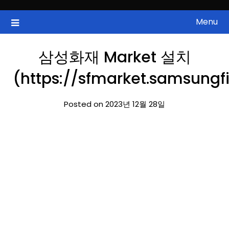
Skip
to
Menu
국내증시, 해외증시, 급등주, 낙폭과대, 골든크로스, 상한가, 하한가 등
ZAN 주식정보
content
의 주식 정보.
삼성화재 Market 설치
(https://sfmarket.samsungf
Posted on 2023년 12월 28일