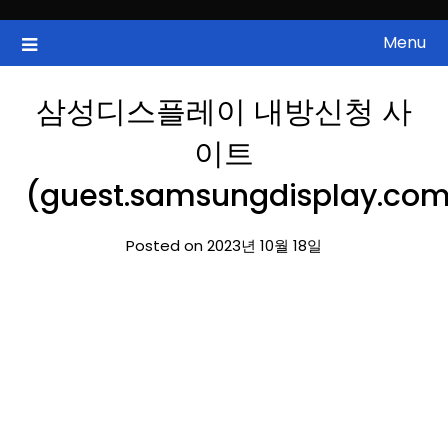
Skip
to
Menu
국내증시, 해외증시, 급등주, 낙폭과대, 골든크로스, 상한가, 하한가 등
ZAN 주식정보
content
의 주식 정보.
삼성디스플레이 내방신청 사
이트
(guest.samsungdisplay.co
Posted on 2023년 10월 18일