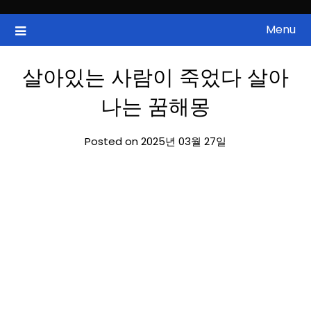
Skip
to
Menu
국내증시, 해외증시, 급등주, 낙폭과대, 골든크로스, 상한가, 하한가 등
ZAN 주식정보
content
의 주식 정보.
살아있는 사람이 죽었다 살아
나는 꿈해몽
Posted on 2025년 03월 27일