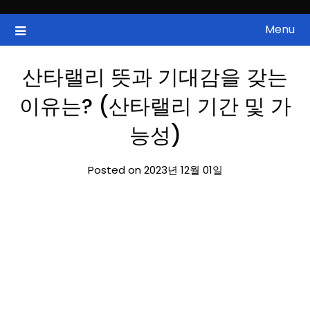
Skip
to
Menu
국내증시, 해외증시, 급등주, 낙폭과대, 골든크로스, 상한가, 하한가 등
ZAN 주식정보
content
의 주식 정보.
산타랠리 뜻과 기대감을 갖는
이유는? (산타랠리 기간 및 가
능성)
Posted on 2023년 12월 01일