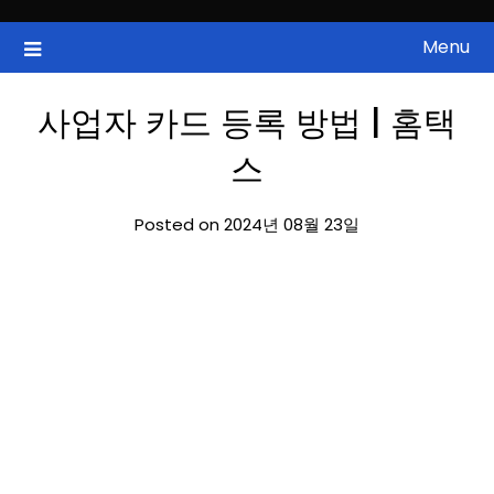
Skip
to
Menu
국내증시, 해외증시, 급등주, 낙폭과대, 골든크로스, 상한가, 하한가 등
ZAN 주식정보
content
의 주식 정보.
사업자 카드 등록 방법 | 홈택
스
Posted on 2024년 08월 23일