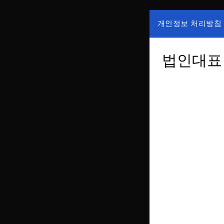
Skip
to
개인정보 처리방침
content
국내증시, 해외증
ZAN 주
한가, 하한가 등의
법인대표 