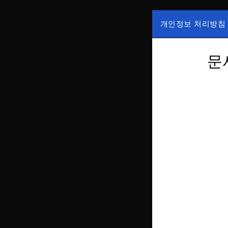
Skip
to
개인정보 처리방침
content
국내증시, 해외증
ZAN 주
한가, 하한가 등의
문서