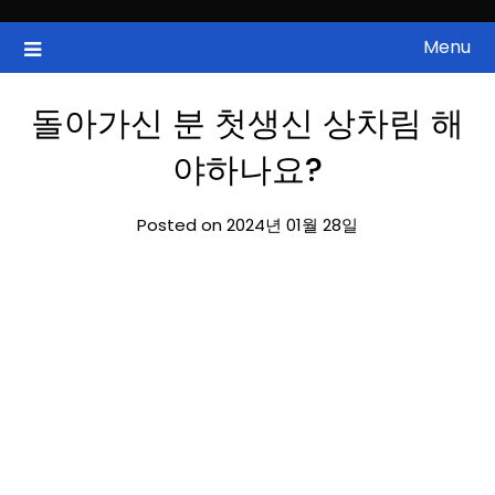
Skip
to
Menu
국내증시, 해외증시, 급등주, 낙폭과대, 골든크로스, 상한가, 하한가 등
ZAN 주식정보
content
의 주식 정보.
돌아가신 분 첫생신 상차림 해
야하나요?
Posted on 2024년 01월 28일