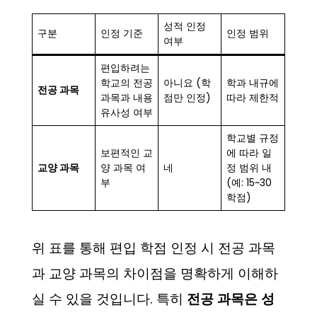
성적 인정
구분
인정 기준
인정 범위
여부
편입하려는
학교의 전공
아니요 (학
학과 내규에
전공 과목
과목과 내용
점만 인정)
따라 제한적
유사성 여부
학교별 규정
보편적인 교
에 따라 일
교양 과목
양 과목 여
네
정 범위 내
부
(예: 15~30
학점)
위 표를 통해 편입 학점 인정 시 전공 과목
과 교양 과목의 차이점을 명확하게 이해하
실 수 있을 것입니다. 특히
전공 과목은 성