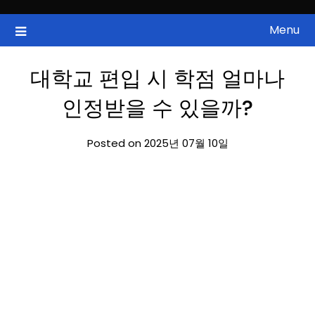
Skip
to
Menu
국내증시, 해외증시, 급등주, 낙폭과대, 골든크로스, 상한가, 하한가 등
ZAN 주식정보
content
의 주식 정보.
대학교 편입 시 학점 얼마나
인정받을 수 있을까?
Posted on 2025년 07월 10일