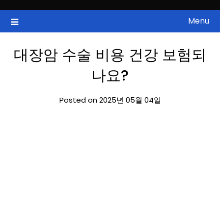
Skip
to
Menu
국내증시, 해외증시, 급등주, 낙폭과대, 골든크로스, 상한가, 하한가 등
ZAN 주식정보
content
의 주식 정보.
대장암 수술 비용 건강 보험되
나요?
Posted on 2025년 05월 04일