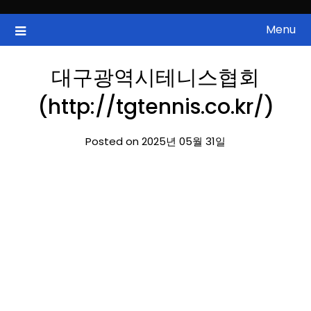
Skip
to
Menu
국내증시, 해외증시, 급등주, 낙폭과대, 골든크로스, 상한가, 하한가 등
ZAN 주식정보
content
의 주식 정보.
대구광역시테니스협회
(http://tgtennis.co.kr/)
Posted on 2025년 05월 31일