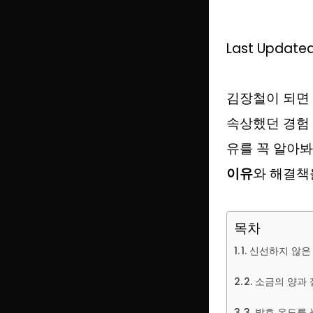
Last Updated
김장철이 되면
속상했던 경험
유를 꼭 알아봐
이유
와 해결책
목차
1. 신선하지 않
2. 소금의 양
3. 발효 온도