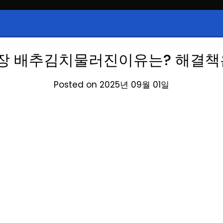
시, 급등주, 낙폭과대, 골든크로스, 상
식정보
 주식 정보.
장 배추김치물러진이유는? 해결책
Posted on 2025년 09월 01일