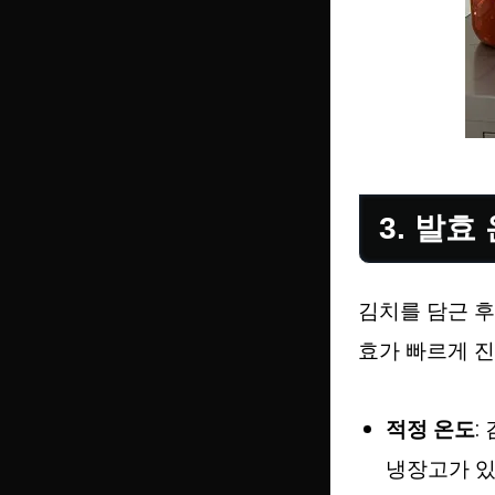
3. 발
김치를 담근 
효가 빠르게 
적정 온도
:
냉장고가 있