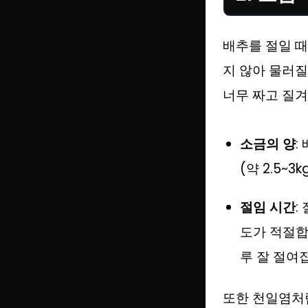
배추를 절일 때
지 않아 물러질
너무 짜고 질겨
소금의 양
:
(약 2.5~
절임 시간
:
도가 적절합
루 잘 절여
또한 천일염처