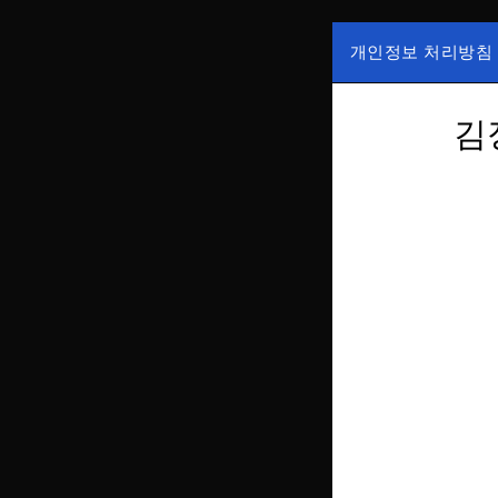
Skip
to
개인정보 처리방침
content
국내증시, 해외증
ZAN 주
한가, 하한가 등의
김