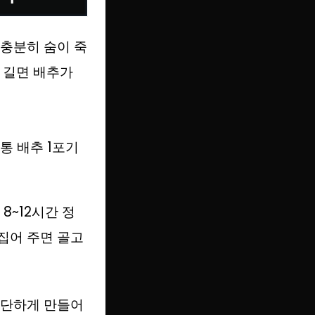
 충분히 숨이 죽
이 길면 배추가
통 배추 1포기
8~12시간 정
집어 주면 골고
단단하게 만들어