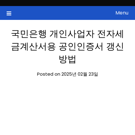
Skip
to
Menu
국내증시, 해외증시, 급등주, 낙폭과대, 골든크로스, 상한가, 하한가 등
ZAN 주식정보
content
의 주식 정보.
국민은행 개인사업자 전자세
금계산서용 공인인증서 갱신
방법
Posted on 2025년 02월 23일