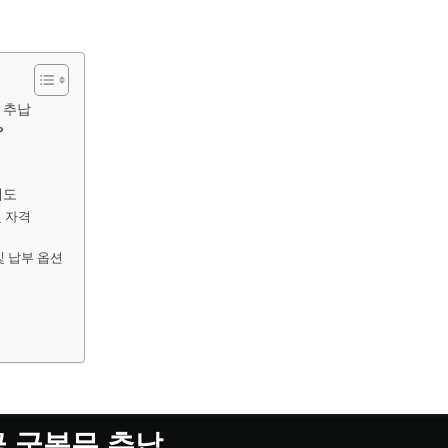
 추납
?
제도
및 자격
및 납부 옵션
 군복무 추납