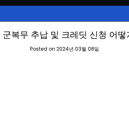
시, 급등주, 낙폭과대, 골든크로스, 상
식정보
 주식 정보.
 군복무 추납 및 크레딧 신청 어떻
Posted on 2024년 03월 08일