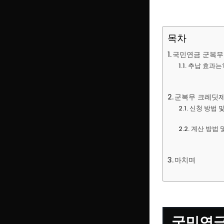
목차
국민연금 군복무
추납 효과는
군복무 크레딧
신청 방법 
계산 방법 
마치며
국민연금