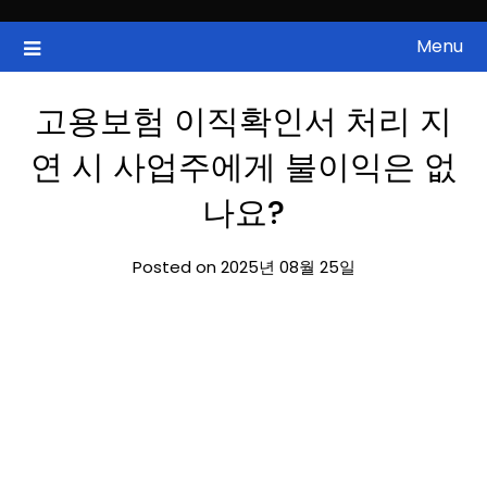
Skip
to
Menu
국내증시, 해외증시, 급등주, 낙폭과대, 골든크로스, 상한가, 하한가 등
ZAN 주식정보
content
의 주식 정보.
고용보험 이직확인서 처리 지
연 시 사업주에게 불이익은 없
나요?
Posted on 2025년 08월 25일