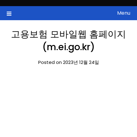
Skip
to
Menu
국내증시, 해외증시, 급등주, 낙폭과대, 골든크로스, 상한가, 하한가 등
ZAN 주식정보
content
의 주식 정보.
고용보험 모바일웹 홈페이지
(m.ei.go.kr)
Posted on 2023년 12월 24일