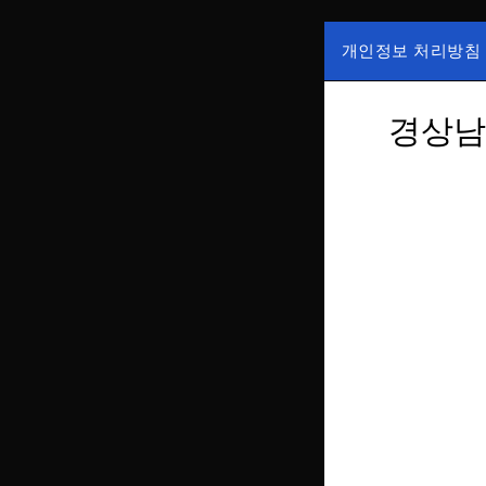
Skip
to
개인정보 처리방침
content
국내증시, 해외증
ZAN 주
한가, 하한가 등의
경상남