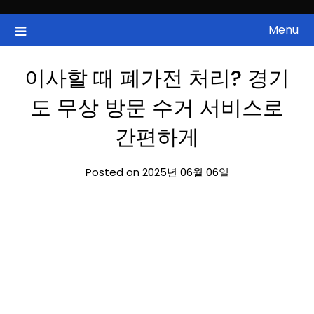
Skip
to
Menu
국내증시, 해외증시, 급등주, 낙폭과대, 골든크로스, 상한가, 하한가 등
ZAN 주식정보
content
의 주식 정보.
이사할 때 폐가전 처리? 경기
도 무상 방문 수거 서비스로
간편하게
Posted on 2025년 06월 06일