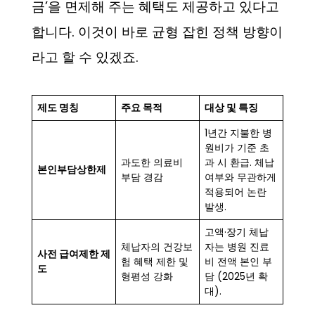
금’을 면제해 주는 혜택도 제공하고 있다고
합니다. 이것이 바로 균형 잡힌 정책 방향이
라고 할 수 있겠죠.
제도 명칭
주요 목적
대상 및 특징
1년간 지불한 병
원비가 기준 초
과도한 의료비
과 시 환급. 체납
본인부담상한제
부담 경감
여부와 무관하게
적용되어 논란
발생.
고액·장기 체납
체납자의 건강보
자는 병원 진료
사전 급여제한 제
험 혜택 제한 및
비 전액 본인 부
도
형평성 강화
담 (2025년 확
대).