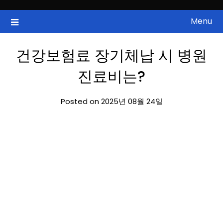
Skip
to
Menu
국내증시, 해외증시, 급등주, 낙폭과대, 골든크로스, 상한가, 하한가 등
ZAN 주식정보
content
의 주식 정보.
건강보험료 장기체납 시 병원
진료비는?
Posted on 2025년 08월 24일