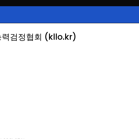
시, 급등주, 낙폭과대, 골든크로스, 상
식정보
 주식 정보.
검정협회 (kllo.kr)