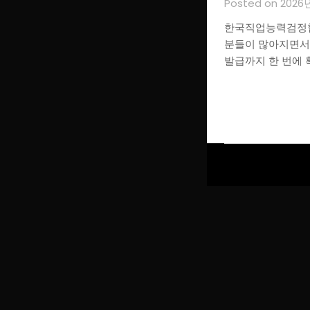
Posted on 2026
한국직업능력검정협회
분들이 많아지면서
발급까지 한 번에 확
글
페
이
지
매
김