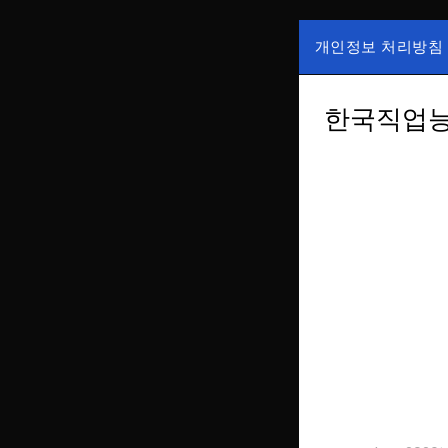
Skip
to
개인정보 처리방침
content
국내증시, 해외증
ZAN 주
한가, 하한가 등의
한국직업능력