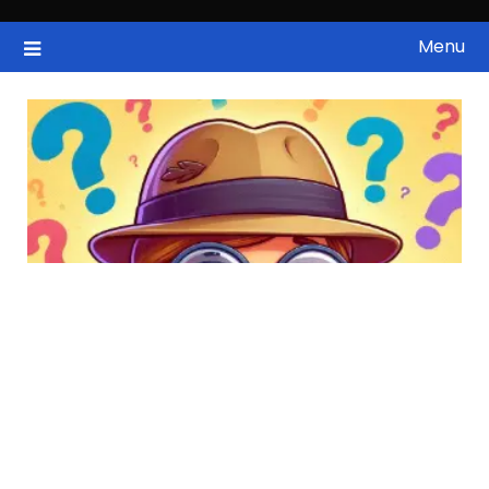
Skip
to
Menu
국내증시, 해외증시, 급등주, 낙폭과대, 골든크로스, 상한가, 하한가 등
ZAN 주식정보
content
의 주식 정보.