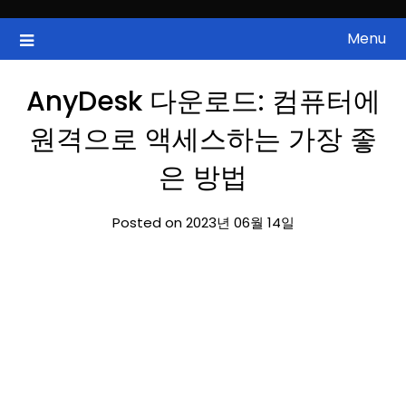
Skip
to
Menu
국내증시, 해외증시, 급등주, 낙폭과대, 골든크로스, 상한가, 하한가 등
ZAN 주식정보
content
의 주식 정보.
AnyDesk 다운로드: 컴퓨터에
원격으로 액세스하는 가장 좋
은 방법
Posted on 2023년 06월 14일