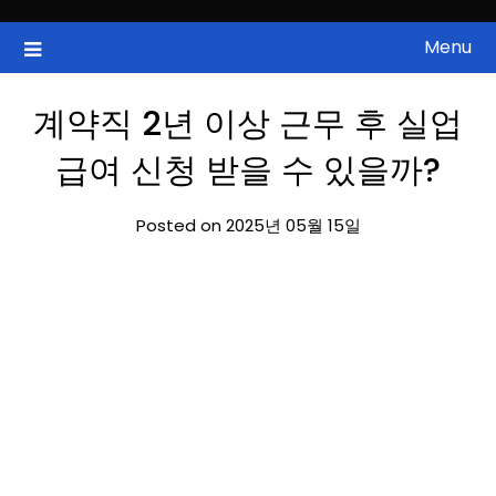
Skip
to
Menu
국내증시, 해외증시, 급등주, 낙폭과대, 골든크로스, 상한가, 하한가 등
ZAN 주식정보
content
의 주식 정보.
계약직 2년 이상 근무 후 실업
급여 신청 받을 수 있을까?
Posted on 2025년 05월 15일