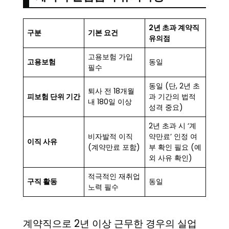
2년 초과 계약직
구분
기본 요건
유의점
고용보험 가입
고용보험
동일
필수
동일 (단, 2년 초
퇴사 전 18개월
피보험 단위 기간
과 기간의 법적
내 180일 이상
성격 중요)
2년 초과 시 ‘계
비자발적 이직
약만료’ 인정 여
이직 사유
(계약만료 포함)
부 확인 필요 (예
외 사유 확인)
적극적인 재취업
구직 활동
동일
노력 필수
계약직으로 2년 이상 근무한 경우의 실업