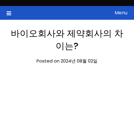
Skip
to
Menu
국내증시, 해외증시, 급등주, 낙폭과대, 골든크로스, 상한가, 하한가 등
ZAN 주식정보
content
의 주식 정보.
바이오회사와 제약회사의 차
이는?
Posted on 2024년 08월 02일