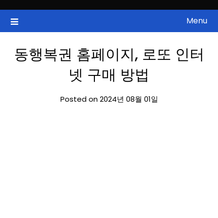
Skip
to
Menu
국내증시, 해외증시, 급등주, 낙폭과대, 골든크로스, 상한가, 하한가 등
ZAN 주식정보
content
의 주식 정보.
동행복권 홈페이지, 로또 인터
넷 구매 방법
Posted on 2024년 08월 01일